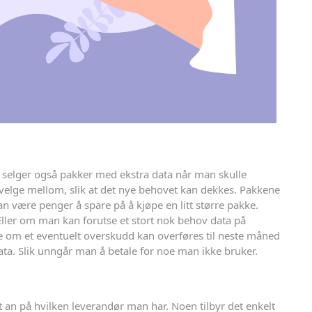
selger også pakker med ekstra data når man skulle
å velge mellom, slik at det nye behovet kan dekkes. Pakkene
an være penger å spare på å kjøpe en litt større pakke.
ller om man kan forutse et stort nok behov data på
ke om et eventuelt overskudd kan overføres til neste måned
ta. Slik unngår man å betale for noe man ikke bruker.
an på hvilken leverandør man har. Noen tilbyr det enkelt