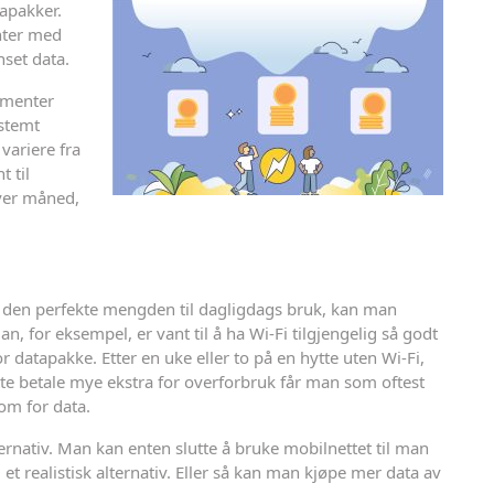
apakker.
nter med
set data.
nementer
estemt
variere fra
 til
ver måned,
den perfekte mengden til dagligdags bruk, kan man
an, for eksempel, er vant til å ha Wi-Fi tilgjengelig så godt
 datapakke. Etter en uke eller to på en hytte uten Wi-Fi,
te betale mye ekstra for overforbruk får man som oftest
om for data.
ternativ. Man kan enten slutte å bruke mobilnettet til man
et realistisk alternativ. Eller så kan man kjøpe mer data av