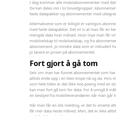
I dag kommer alle mobilabonnementer med dat
De kan deles inn i to hovedgrupper: Abonneme
faste datapakker og abonnementer med ubegren
Alternativene som er billigst er vanligvis abon
med faste datapakker. Det vil si at man får en b
mengde data hver måned. Hvor mye man får vil 
mobilselskap til mobilselskap, og fra abonnement
abonnement. Jo mindre data som er inkludert h
jo lavere er prisen på abonnementet.
Fort gjort å gå tom
Selv om man har funnet abonnementet som har 
alltids ende opp i en liten knipe nå og da. Hvis m
som hele tiden er det ikke noe poeng med en stor
kan man fort gå tom for data. For å unngå å måt
en beskjed fra mobilleverandøren når man går t
Når man får en slik melding, er det to smarte al
får mer data neste måned. Men, det er ikke alltid 